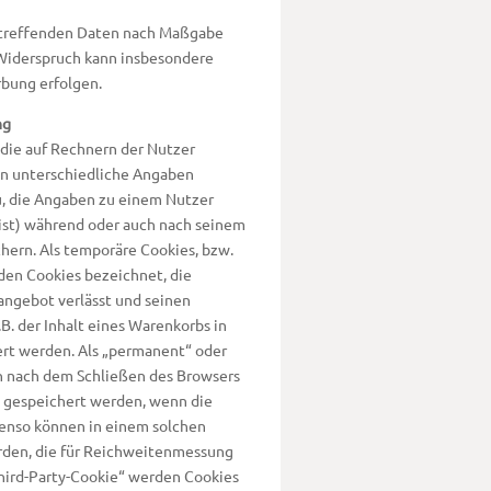
betreffenden Daten nach Maßgabe
 Widerspruch kann insbesondere
bung erfolgen.
ng
 die auf Rechnern der Nutzer
en unterschiedliche Angaben
u, die Angaben zu einem Nutzer
ist) während oder auch nach seinem
hern. Als temporäre Cookies, bzw.
den Cookies bezeichnet, die
angebot verlässt und seinen
B. der Inhalt eines Warenkorbs in
ert werden. Als „permanent“ oder
h nach dem Schließen des Browsers
us gespeichert werden, wenn die
enso können in einem solchen
rden, die für Reichweitenmessung
hird-Party-Cookie“ werden Cookies